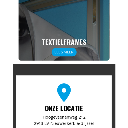
TEXTIELFRAMES
LEES MEER
fas
fa-
map-
marker-
ONZE LOCATIE
alt
​Hoogeveenenweg 212
2913 LV Nieuwerkerk a/d IJssel