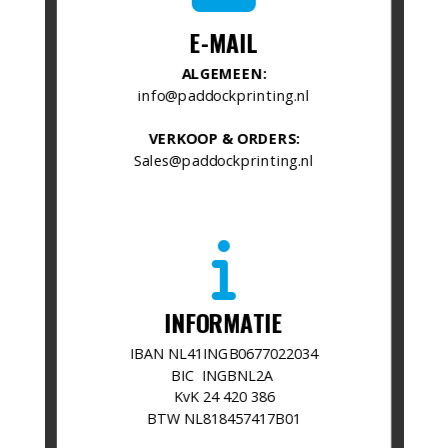
envelope
E-MAIL
ALGEMEEN:
info@paddockprinting.nl
VERKOOP & ORDERS:
Sales@paddockprinting.nl
fas
fa-
info
INFORMATIE
​IBAN NL41INGB0677022034
BIC INGBNL2A
KvK 24 420 386
BTW NL818457417B01