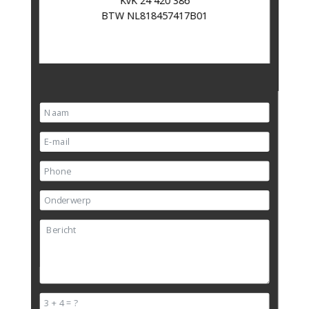
KvK 24 420 386
BTW NL818457417B01