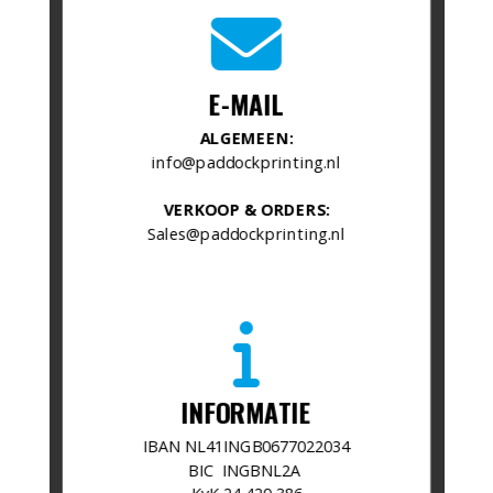
fas
fa-
envelope
E-MAIL
ALGEMEEN:
info@paddockprinting.nl
VERKOOP & ORDERS:
Sales@paddockprinting.nl
fas
fa-
info
INFORMATIE
​IBAN NL41INGB0677022034
BIC INGBNL2A