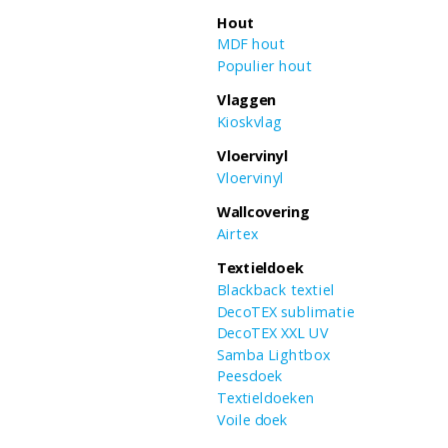
Hout
MDF hout
Populier hout
Vlaggen
Kioskvlag
Vloervinyl
Vloervinyl
Wallcovering
Airtex
Textieldoek
Blackback textiel
DecoTEX sublimatie
DecoTEX XXL UV
Samba Lightbox
Peesdoek
Textieldoeken
Voile doek