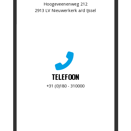
​Hoogeveenenweg 212
2913 LV Nieuwerkerk a/d IJssel
fas
fa-
phone-
alt
TELEFOON
​+31 (0)180 - 310000