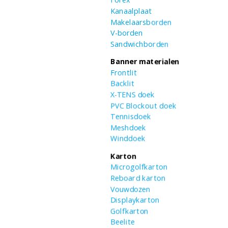
Forex
Kanaalplaat
Makelaarsborden
V-borden
Sandwichborden
Banner materialen
Frontlit
Backlit
X-TENS doek
PVC Blockout doek
Tennisdoek
Meshdoek
Winddoek
Karton
Microgolfkarton
Reboard karton
Vouwdozen
Displaykarton
Golfkarton
Beelite